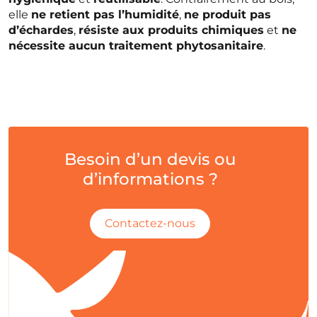
elle
ne retient pas l’humidité
,
ne produit pas
d’échardes
,
résiste aux produits chimiques
et
ne
nécessite aucun traitement phytosanitaire
.
Besoin d’un devis ou
d’informations ?
Contactez-nous