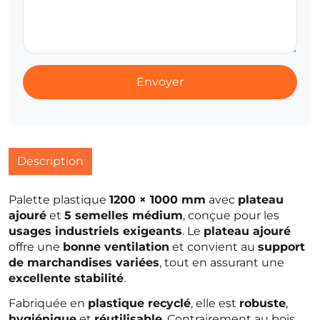
Envoyer
Description
Palette plastique
1200 × 1000 mm
avec
plateau
ajouré
et
5 semelles médium
, conçue pour les
usages industriels exigeants
. Le
plateau ajouré
offre une
bonne ventilation
et convient au
support
de marchandises variées
, tout en assurant une
excellente stabilité
.
Fabriquée en
plastique recyclé
, elle est
robuste
,
hygiénique
et
réutilisable
. Contrairement au bois,