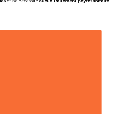
ues
et ne nécessite
aucun traitement phytosanitaire
.