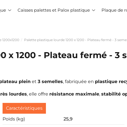
ique
Caisses palettes et Palox plastique
Plaque de r
ue 1200x1200
Palette plastique lourde 1200 x 1200 - Plateau fermé - 3 seme
0 x 1200 - Plateau fermé - 3 
plateau plein
et
3 semelles
, fabriquée en
plastique rec
très lourdes
, elle offre
résistance maximale
,
stabilité 
Caractéristiques
Poids (kg)
25,9