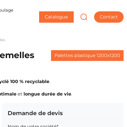
oulage
Catalogue
Contact
lles
semelles
Palettes plastique 1200x1200
yclé 100 % recyclable
.
optimale
et
longue durée de vie
.
Demande de devis
Nom de votre société*