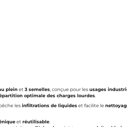
au plein
et
3 semelles
, conçue pour les
usages industri
épartition optimale des charges lourdes
.
pêche les
infiltrations de liquides
et facilite le
nettoyag
énique
et
réutilisable
.