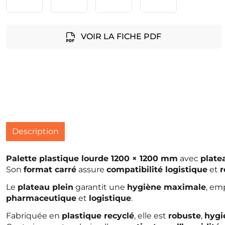
VOIR LA FICHE PDF
Description
Palette plastique lourde 1200 × 1200 mm
avec
plate
Son
format carré
assure
compatibilité logistique
et
r
Le
plateau plein
garantit une
hygiène maximale
, em
pharmaceutique
et
logistique
.
Fabriquée en
plastique recyclé
, elle est
robuste
,
hygi