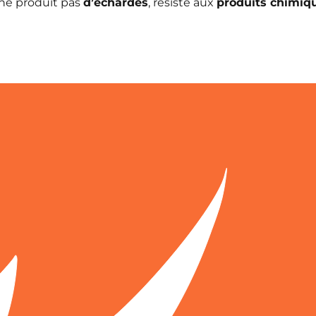
 ne produit pas
d’échardes
, résiste aux
produits chimiq